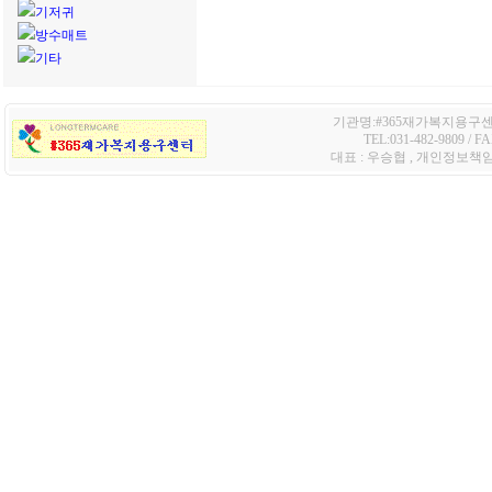
기저귀
방수매트
기타
기관명:#365재가복지용구센터 
TEL:031-482-9809 /
대표 : 우승협 , 개인정보책