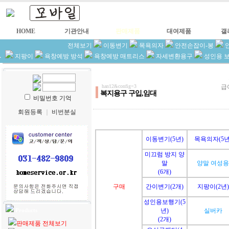
HOME
기관안내
판매제품
대여제품
갤
전체보기
이동변기
목욕의자
안전손잡이-봉
지팡이
욕창예방 방석
욕창예방 매트리스
자세변환용구
성인용 
han12&config=3
급
복지용구 구입,임대
비밀번호 기억
회원등록
｜
비번분실
이동변기(5년)
목욕의자(5년
미끄럼 방지 양
말
양말 여성용
(6개)
구매
간이변기(2개)
지팡이(2년)
성인용보행기(5
년)
실버카
Products
(2개)
판매제품 전체보기