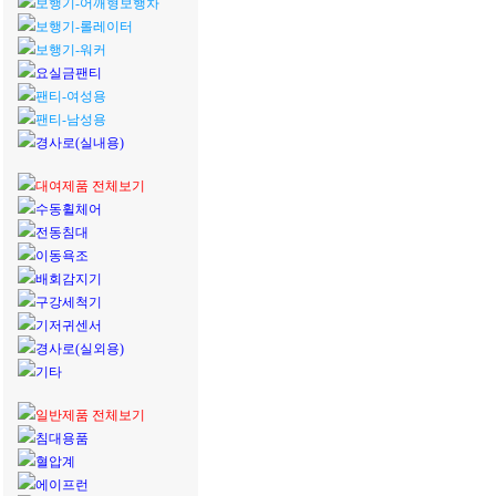
보행기-어깨형보행차
보행기-롤레이터
보행기-워커
요실금팬티
팬티-여성용
팬티-남성용
경사로(실내용)
대여제품 전체보기
수동휠체어
전동침대
이동욕조
배회감지기
구강세척기
기저귀센서
경사로(실외용)
기타
일반제품 전체보기
침대용품
혈압계
에이프런