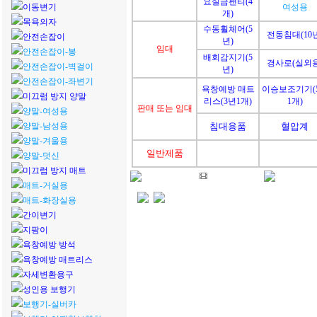
요실금팬티(4
이동변기
여성용
개)
목욕의자
수동휠체어(5
전동침대(10년
안전손잡이
년)
임대
안전손잡이-봉
배회감지기(5
경사로(실외용
안전손잡이-벽걸이
년)
안전손잡이-좌변기
욕창예방 매트
이승보조기기(
미끄럼 방지 양말
리스(3년1개)
1개)
판매 또는 임대
양말-여성용
양말-남성용
침대용품
혈압계
양말-겨울용
일반제품
양말-덧신
미끄럼 방지 매트
매트-거실용
매트-화장실용
간이변기
지팡이
욕창예방 방석
욕창예방 매트리스
자세변환용구
성인용 보행기
보행기-실버카