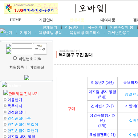
HOME
기관안내
판매제품
대여제품
갤
전체보기
이동변기
목욕의자
안전손잡이-봉
변기
지팡이
욕창예방 방석
욕창예방 매트리스
자세변환용구
han12&config=3
복지용구 구입,임대
비밀번호 기억
회원등록
｜
비번분실
이동변기(5년)
목욕의자(
Products
미끄럼 방지 양말
판매제품 전체보기
양말 여
(6개)
이동변기
목욕의자
간이변기(2개)
지팡이(
구매
안전손잡이
성인용보행기(5
안전손잡이-봉
년)
실버
안전손잡이-벽걸이
(2개)
안전손잡이-좌변기
요실금팬티(4개)
여성
미끄럼 방지 양말