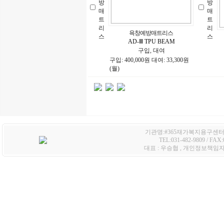
방
방
매
매
트
트
리
리
욕창예방매트리스
스
스
AD-Ⅲ TPU BEAM
구입, 대여
구입: 400,000원 대여: 33,300원
(월)
기관명:#365재가복지용구센터 /
TEL:031-482-9809 / FA
대표 : 우승협 , 개인정보책임