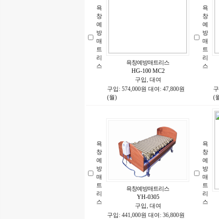
욕
욕
창
창
예
예
방
방
매
매
트
트
리
리
욕창예방매트리스
스
스
HG-100 MC2
구입, 대여
구입: 574,000원 대여: 47,800원
구
(월)
(
욕
욕
창
창
예
예
방
방
매
매
트
트
욕창예방매트리스
리
리
YH-0305
스
스
구입, 대여
구입: 441,000원 대여: 36,800원