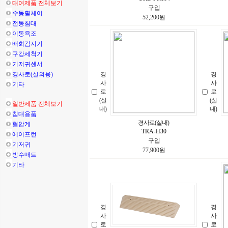
대여제품 전체보기
구입
수동휠체어
52,200원
전동침대
이동욕조
배회감지기
구강세척기
기저귀센서
경사로(실외용)
경
경
사
사
기타
로
로
(실
(실
일반제품 전체보기
내)
내)
침대용품
경사로(실내)
혈압계
TRA-H30
에이프런
구입
기저귀
77,900원
방수매트
기타
경
경
사
사
로
로