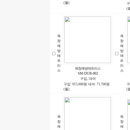
(월)
구
(
욕
욕
창
창
예
예
방
방
매
매
트
트
리
리
욕창예방매트리스
스
스
SM-DUB-002
구입, 대여
구입: 915,000원 대여: 71,700원
구
(월)
(
욕
욕
창
창
예
예