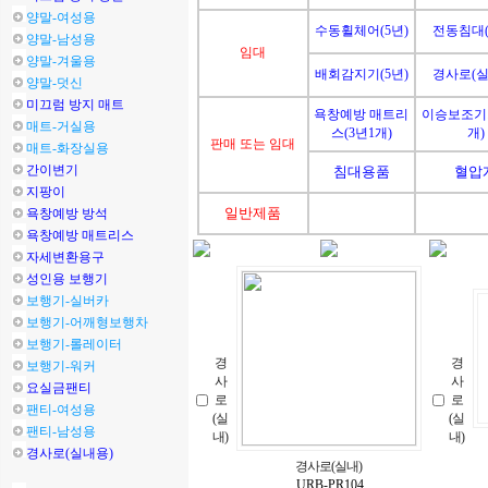
양말-여성용
수동휠체어(5년)
전동침대(
양말-남성용
임대
양말-겨울용
배회감지기(5년)
경사로(실
양말-덧신
미끄럼 방지 매트
욕창예방 매트리
이승보조기기
매트-거실용
스(3년1개)
개)
판매 또는 임대
매트-화장실용
간이변기
침대용품
혈압
지팡이
일반제품
욕창예방 방석
욕창예방 매트리스
자세변환용구
성인용 보행기
보행기-실버카
보행기-어깨형보행차
보행기-롤레이터
경
경
보행기-워커
사
사
요실금팬티
로
로
팬티-여성용
(실
(실
팬티-남성용
내)
내)
경사로(실내용)
경사로(실내)
URB-PR104