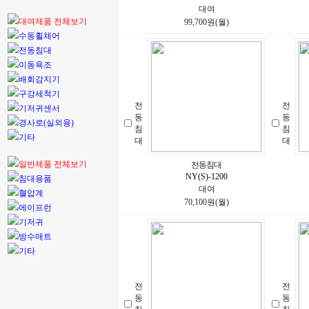
대여
대여제품 전체보기
99,700원(월)
수동휠체어
전동침대
이동욕조
배회감지기
구강세척기
전
전
기저귀센서
동
동
경사로(실외용)
침
침
기타
대
대
일반제품 전체보기
전동침대
NY(S)-1200
침대용품
대여
혈압계
70,100원(월)
에이프런
기저귀
방수매트
기타
전
전
동
동