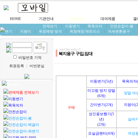
HOME
기관안내
판매제품
대여제품
갤
전체보기
이동변기
목욕의자
안전손잡이-봉
변기
지팡이
욕창예방 방석
욕창예방 매트리스
자세변환용구
han12&config=3
복지용구 구입,임대
비밀번호 기억
회원등록
｜
비번분실
이동변기(5년)
목욕의자(
Products
미끄럼 방지 양말
판매제품 전체보기
양말 여
(6개)
이동변기
간이변기(2개)
지팡이(2
목욕의자
구매
안전손잡이
성인용보행기(5
안전손잡이-봉
년)
실버
(2개)
안전손잡이-벽걸이
안전손잡이-좌변기
요실금팬티(4개)
여성
미끄럼 방지 양말