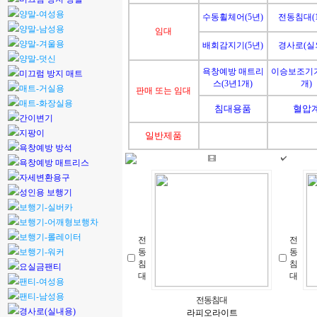
양말-여성용
수동휠체어(5년)
전동침대(1
양말-남성용
임대
양말-겨울용
배회감지기(5년)
경사로(실
양말-덧신
욕창예방 매트리
이승보조기기
미끄럼 방지 매트
스(3년1개)
개)
매트-거실용
판매 또는 임대
매트-화장실용
침대용품
혈압
간이변기
지팡이
일반제품
욕창예방 방석
욕창예방 매트리스
자세변환용구
성인용 보행기
보행기-실버카
보행기-어깨형보행차
보행기-롤레이터
전
전
보행기-워커
동
동
침
침
요실금팬티
대
대
팬티-여성용
팬티-남성용
전동침대
경사로(실내용)
라피오라이트