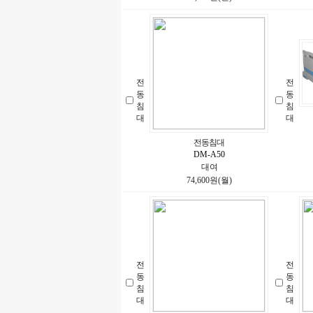
전
전
동
동
침
침
대
대
전동침대
DM-A50
대여
74,600원(월)
전
전
동
동
침
침
대
대