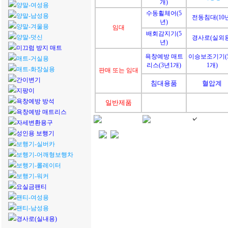
개)
양말-여성용
수동휠체어(5
양말-남성용
전동침대(10년
년)
양말-겨울용
임대
배회감지기(5
양말-덧신
경사로(실외용
년)
미끄럼 방지 매트
욕창예방 매트
이승보조기기(
매트-거실용
리스(3년1개)
1개)
매트-화장실용
판매 또는 임대
간이변기
침대용품
혈압계
지팡이
욕창예방 방석
일반제품
욕창예방 매트리스
자세변환용구
성인용 보행기
보행기-실버카
보행기-어깨형보행차
보행기-롤레이터
보행기-워커
요실금팬티
팬티-여성용
팬티-남성용
경사로(실내용)