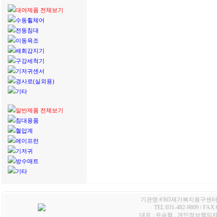
대여제품 전체보기
수동휠체어
전동침대
이동욕조
배회감지기
구강세척기
기저귀센서
경사로(실외용)
기타
일반제품 전체보기
침대용품
혈압계
에이프런
기저귀
방수매트
기타
기관명:#365재가복지용구센터 /
TEL:031-482-9809 / FA
대표 : 우승협 , 개인정보책임