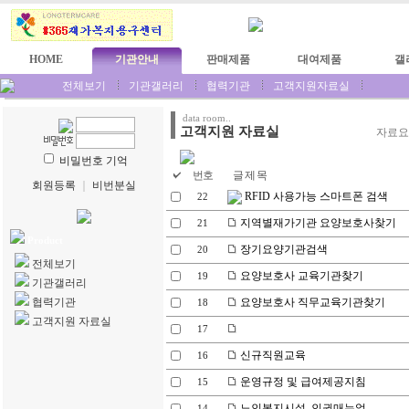
HOME
기관안내
판매제품
대여제품
갤
전체보기
기관갤러리
협력기관
고객지원자료실
data room..
고객지원 자료실
자료요
비밀번호 기억
번호
글 제 목
회원등록
｜
비번분실
RFID 사용가능 스마트폰 검색
22
지역별재가기관 요양보호사찾기
21
Product
장기요양기관검색
20
전체보기
요양보호사 교육기관찾기
19
기관갤러리
협력기관
요양보호사 직무교육기관찾기
18
고객지원 자료실
17
신규직원교육
16
운영규정 및 급여제공지침
15
노인복지시설_인권매뉴얼
14