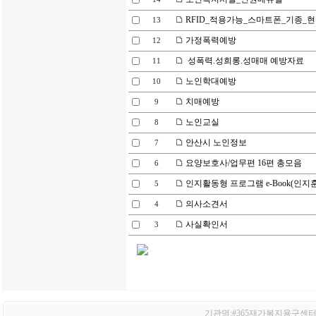
RFID_적용가능_스마트폰_기종_현황_
13
가정폭력예방
12
성폭력.성희롱.성매매 예방자료
11
노인학대예방
10
치매예방
9
노인교실
8
안산시 노인정보
7
요양보호사/업무편 16편 총모음
6
인지활동형 프로그램 e-Book(인지
5
의사소견서
4
사실확인서
3
기관명:#365재가복지용구센터 /